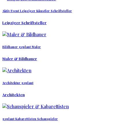
Aktiv
Event
Leipziger Künstler
Schriftsteller
Leipziger Schriftsteller
Bildhauer
geplant
Maler
Maler & Bildhauer
Architektur
geplant
Architekten
geplant
Kabarettisten
Schauspieler