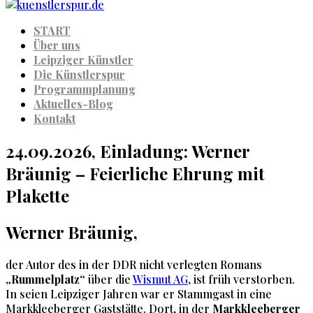
START
Über uns
Leipziger Künstler
Die Künstlerspur
Programmplanung
Aktuelles-Blog
Kontakt
24.09.2026, Einladung: Werner
Bräunig – Feierliche Ehrung mit
Plakette
Werner Bräunig,
der Autor des in der DDR nicht verlegten Romans
„Rummelplatz“
über die
Wismut AG
, ist früh verstorben.
In seien Leipziger Jahren war er Stammgast in eine
Markkleeberger Gaststätte. Dort, in der
Markkleeberger