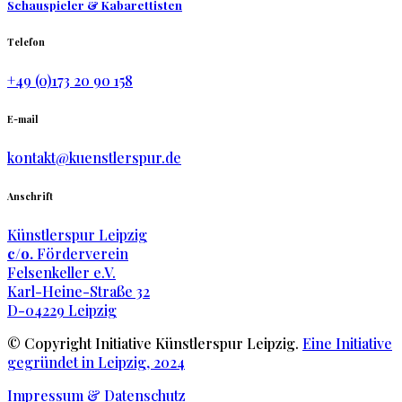
Schauspieler & Kabarettisten
Telefon
+49 (0)173 20 90 158
E-mail
kontakt@kuenstlerspur.de
Anschrift
Künstlerspur Leipzig
c/o.
Förderverein
Felsenkeller e.V.
Karl-Heine-Straße 32
D-04229 Leipzig
© Copyright Initiative Künstlerspur Leipzig.
Eine Initiative
gegründet in Leipzig, 2024
Impressum & Datenschutz