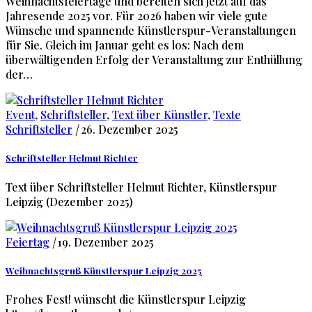
Weihnachtsfeiertage und bereiten sich jetzt auf das
Jahresende 2025 vor. Für 2026 haben wir viele gute
Wünsche und spannende Künstlerspur-Veranstaltungen
für Sie. Gleich im Januar geht es los: Nach dem
überwältigenden Erfolg der Veranstaltung zur Enthüllung
der…
Event
,
Schriftsteller
,
Text über Künstler
,
Texte
Schriftsteller
|
26. Dezember 2025
Schriftsteller Helmut Richter
Text über Schriftsteller Helmut Richter, Künstlerspur
Leipzig (Dezember 2025)
Feiertag
|
19. Dezember 2025
Weihnachtsgruß Künstlerspur Leipzig 2025
Frohes Fest! wünscht die Künstlerspur Leipzig