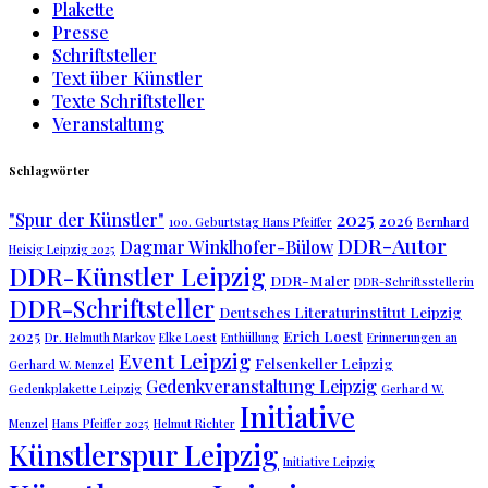
Plakette
Presse
Schriftsteller
Text über Künstler
Texte Schriftsteller
Veranstaltung
Schlagwörter
2025
"Spur der Künstler"
2026
100. Geburtstag Hans Pfeiffer
Bernhard
DDR-Autor
Dagmar Winklhofer-Bülow
Heisig Leipzig 2025
DDR-Künstler Leipzig
DDR-Maler
DDR-Schriftsstellerin
DDR-Schriftsteller
Deutsches Literaturinstitut Leipzig
2025
Erich Loest
Dr. Helmuth Markov
Elke Loest
Enthüllung
Erinnerungen an
Event Leipzig
Felsenkeller Leipzig
Gerhard W. Menzel
Gedenkveranstaltung Leipzig
Gedenkplakette Leipzig
Gerhard W.
Initiative
Menzel
Hans Pfeiffer 2025
Helmut Richter
Künstlerspur Leipzig
Initiative Leipzig