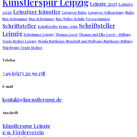
Künstlerspur Leipzig
Leipzig 2025
Leipzig
Leipziger Künstler
2026
Leipziger Maler
Leipziger Volkszeitung
Maler
Max Schwimmer
Max Schwimmer
Max Walter Schulz
Pressestimmen
Schriftsteller
Schriftsteller
Schriftsteller Bruno Apitz
Leipzig
Schwimmer Leipzig
Thomas Loest
Thomas und Elke Loest - Stiftung
Trude Richter Leipzig
Ursula Mattheuer-Neustädt und Wolfgang Mattheuer Stiftung
Würdigung Trude Richter
Telefon
+49 (0)173 20 90 158
E-mail
kontakt@kuenstlerspur.de
Anschrift
Künstlerspur Leipzig
c/o.
Förderverein