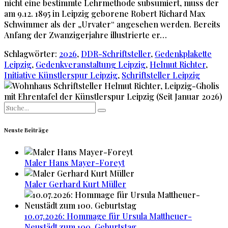
nicht eine bestimmte Lehrmethode subsumiert, muss der
am 9.12. 1895 in Leipzig geborene Robert Richard Max
Schwimmer als der „Urvater“ angesehen werden. Bereits
Anfang der Zwanzigerjahre illustrierte er…
Schlagwörter:
2026
,
DDR-Schriftsteller
,
Gedenkplakette
Leipzig
,
Gedenkveranstaltung Leipzig
,
Helmut Richter
,
Initiative Künstlerspur Leipzig
,
Schriftsteller Leipzig
Search
for:
Neuste Beiträge
Maler Hans Mayer-Foreyt
Maler Gerhard Kurt Müller
10.07.2026: Hommage für Ursula Mattheuer-
Neustädt zum 100. Geburtstag