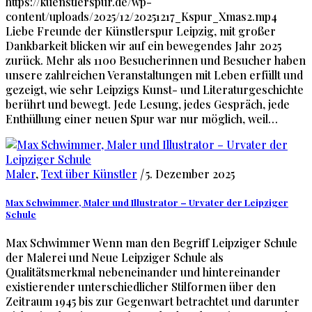
https://kuenstlerspur.de/wp-
content/uploads/2025/12/20251217_Kspur_Xmas2.mp4
Liebe Freunde der Künstlerspur Leipzig, mit großer
Dankbarkeit blicken wir auf ein bewegendes Jahr 2025
zurück. Mehr als 1100 Besucherinnen und Besucher haben
unsere zahlreichen Veranstaltungen mit Leben erfüllt und
gezeigt, wie sehr Leipzigs Kunst- und Literaturgeschichte
berührt und bewegt. Jede Lesung, jedes Gespräch, jede
Enthüllung einer neuen Spur war nur möglich, weil…
Maler
,
Text über Künstler
|
5. Dezember 2025
Max Schwimmer, Maler und Illustrator – Urvater der Leipziger
Schule
Max Schwimmer Wenn man den Begriff Leipziger Schule
der Malerei und Neue Leipziger Schule als
Qualitätsmerkmal nebeneinander und hintereinander
existierender unterschiedlicher Stilformen über den
Zeitraum 1945 bis zur Gegenwart betrachtet und darunter