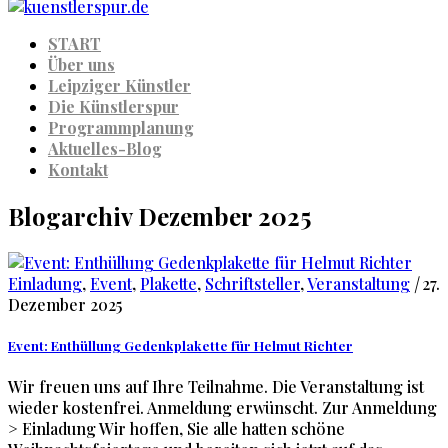
START
Über uns
Leipziger Künstler
Die Künstlerspur
Programmplanung
Aktuelles-Blog
Kontakt
Blogarchiv Dezember 2025
Einladung
,
Event
,
Plakette
,
Schriftsteller
,
Veranstaltung
|
27.
Dezember 2025
Event: Enthüllung Gedenkplakette für Helmut Richter
Wir freuen uns auf Ihre Teilnahme. Die Veranstaltung ist
wieder kostenfrei. Anmeldung erwünscht. Zur Anmeldung
> Einladung Wir hoffen, Sie alle hatten schöne