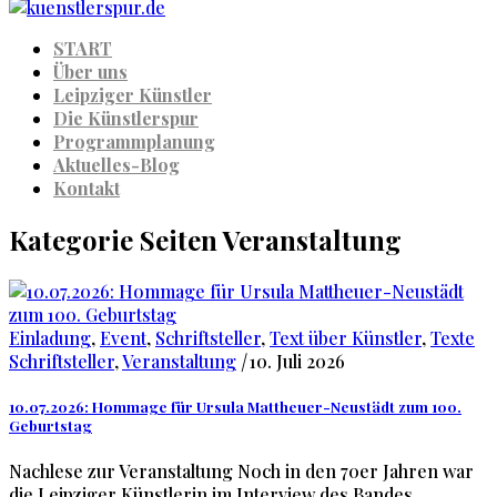
START
Über uns
Leipziger Künstler
Die Künstlerspur
Programmplanung
Aktuelles-Blog
Kontakt
Kategorie Seiten Veranstaltung
Einladung
,
Event
,
Schriftsteller
,
Text über Künstler
,
Texte
Schriftsteller
,
Veranstaltung
|
10. Juli 2026
10.07.2026: Hommage für Ursula Mattheuer-Neustädt zum 100.
Geburtstag
Nachlese zur Veranstaltung Noch in den 70er Jahren war
die Leipziger Künstlerin im Interview des Bandes