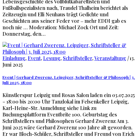
Lebensgeschichte des Vollblutkabarettisten und
Fußballspezialisten nach, Traudel Thalheim berichtet als
Zeitzeugin und Elli Neuhaus trägt Gedichte und
Geschichten aus seiner Feder vor ‒ mehr EDDI gab es
noch nie … Moderation: Michael Zock Ort und Zeit:
Donnerstag, den…
Einladung
,
Event
,
Lesung
,
Schriftsteller
,
Veranstaltung
|
13.
Juni 2025
Event | Gerhard Zwerenz. Leipziger, Schriftsteller & Philosoph | 3.
Juli 2025, 18:00
Künstlerspur Leipzig und Rosas Salon laden ein 03.07.2025
– 18:00 bis 20:00 Uhr Tanzlokal im Felsenkeller Leipzig,
Karl-Heine-Str. Anmeldung siehe Link zu
Buchungsplattform Eventbrite 100. Geburtstag des
Schriftstellers und Philosophen Gerhard Zwerenz Am 3.
Juni 2025 wäre Gerhard Zwerenz 100 Jahre alt geworden.
Er war Bloch-Schüler, Schriftsteller und Freund von Erich