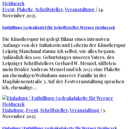
Event
,
Plakette
,
Schriftsteller
,
Veranstaltung
|
24.
November 2025
Enthüllung Gedenktafel für Schriftsteller Werner Heiduczek
Die Künstlerspur ist gelegt Bilanz eines intensiven
Anfangs von der Initiatorin und Leiterin der Künstlerspur
Leipzig Manchmal staune ich selbst, wie alles begann.
Anlässlich des 100. Geburtstages unseres Vaters, des
Leipziger Schriftstellers Gerhard W. Menzel, stifteten
mein Bruder Andreas Menzel und ich 2022 eine Plakette
am ehemaligen Wohnhaus unserer Familie in der
Magdalenenstraße 3. Auf der Festveranstaltung sprachen
ich, ehemalige…
Einladung
,
Event
,
Schriftsteller
,
Veranstaltung
|
3.
November 2025
Einladung | Enthüllung Gedenkplakette für Werner Heiduczek