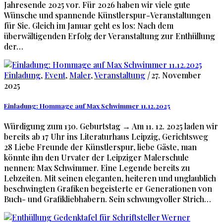
Jahresende 2025 vor. Für 2026 haben wir viele gute
Wünsche und spannende Künstlerspur-Veranstaltungen
für Sie. Gleich im Januar geht es los: Nach dem
überwältigenden Erfolg der Veranstaltung zur Enthüllung
der…
Einladung
,
Event
,
Maler
,
Veranstaltung
|
27. November
2025
Einladung: Hommage auf Max Schwimmer 11.12.2025
Würdigung zum 130. Geburtstag → Am 11. 12. 2025 laden wir
bereits ab 17 Uhr ins Literaturhaus Leipzig, Gerichtsweg
28 Liebe Freunde der Künstlerspur, liebe Gäste, man
könnte ihn den Urvater der Leipziger Malerschule
nennen: Max Schwimmer. Eine Legende bereits zu
Lebzeiten. Mit seinen eleganten, heiteren und unglaublich
beschwingten Grafiken begeisterte er Generationen von
Buch- und Grafikliebhabern. Sein schwungvoller Strich…