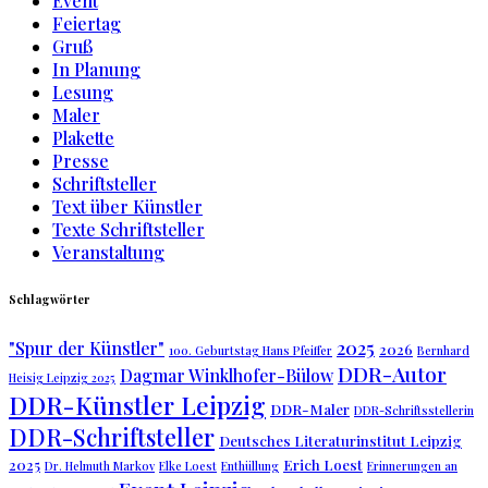
Event
Feiertag
Gruß
In Planung
Lesung
Maler
Plakette
Presse
Schriftsteller
Text über Künstler
Texte Schriftsteller
Veranstaltung
Schlagwörter
2025
"Spur der Künstler"
2026
100. Geburtstag Hans Pfeiffer
Bernhard
DDR-Autor
Dagmar Winklhofer-Bülow
Heisig Leipzig 2025
DDR-Künstler Leipzig
DDR-Maler
DDR-Schriftsstellerin
DDR-Schriftsteller
Deutsches Literaturinstitut Leipzig
2025
Erich Loest
Dr. Helmuth Markov
Elke Loest
Enthüllung
Erinnerungen an