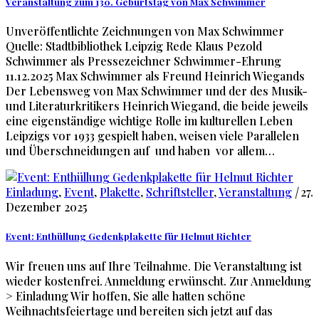
Veranstaltung zum 130. Geburtstag von Max Schwimmer
Unveröffentlichte Zeichnungen von Max Schwimmer
Quelle: Stadtbibliothek Leipzig Rede Klaus Pezold
Schwimmer als Pressezeichner Schwimmer-Ehrung
11.12.2025 Max Schwimmer als Freund Heinrich Wiegands
Der Lebensweg von Max Schwimmer und der des Musik-
und Literaturkritikers Heinrich Wiegand, die beide jeweils
eine eigenständige wichtige Rolle im kulturellen Leben
Leipzigs vor 1933 gespielt haben, weisen viele Parallelen
und Überschneidungen auf und haben vor allem…
Einladung
,
Event
,
Plakette
,
Schriftsteller
,
Veranstaltung
|
27.
Dezember 2025
Event: Enthüllung Gedenkplakette für Helmut Richter
Wir freuen uns auf Ihre Teilnahme. Die Veranstaltung ist
wieder kostenfrei. Anmeldung erwünscht. Zur Anmeldung
> Einladung Wir hoffen, Sie alle hatten schöne
Weihnachtsfeiertage und bereiten sich jetzt auf das