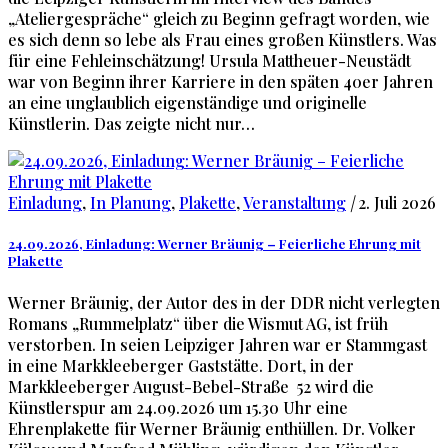
„Ateliergespräche“ gleich zu Beginn gefragt worden, wie
es sich denn so lebe als Frau eines großen Künstlers. Was
für eine Fehleinschätzung! Ursula Mattheuer-Neustädt
war von Beginn ihrer Karriere in den späten 40er Jahren
an eine unglaublich eigenständige und originelle
Künstlerin. Das zeigte nicht nur…
Einladung
,
In Planung
,
Plakette
,
Veranstaltung
|
2. Juli 2026
24.09.2026, Einladung: Werner Bräunig – Feierliche Ehrung mit
Plakette
Werner Bräunig, der Autor des in der DDR nicht verlegten
Romans „Rummelplatz“ über die Wismut AG, ist früh
verstorben. In seien Leipziger Jahren war er Stammgast
in eine Markkleeberger Gaststätte. Dort, in der
Markkleeberger August-Bebel-Straße 52 wird die
Künstlerspur am 24.09.2026 um 15.30 Uhr eine
Ehrenplakette für Werner Bräunig enthüllen. Dr. Volker