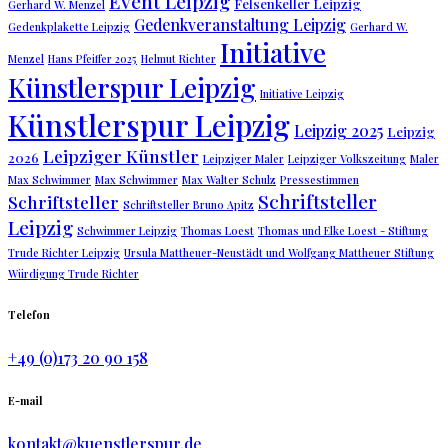
Event Leipzig
Felsenkeller Leipzig
Gerhard W. Menzel
Gedenkveranstaltung Leipzig
Gedenkplakette Leipzig
Gerhard W.
Initiative
Menzel
Hans Pfeiffer 2025
Helmut Richter
Künstlerspur Leipzig
Initiative Leipzig
Künstlerspur Leipzig
Leipzig 2025
Leipzig
Leipziger Künstler
2026
Leipziger Maler
Leipziger Volkszeitung
Maler
Max Schwimmer
Max Schwimmer
Max Walter Schulz
Pressestimmen
Schriftsteller
Schriftsteller
Schriftsteller Bruno Apitz
Leipzig
Schwimmer Leipzig
Thomas Loest
Thomas und Elke Loest - Stiftung
Trude Richter Leipzig
Ursula Mattheuer-Neustädt und Wolfgang Mattheuer Stiftung
Würdigung Trude Richter
Telefon
+49 (0)173 20 90 158
E-mail
kontakt@kuenstlerspur.de