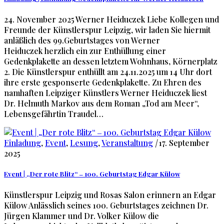
24. November 2025 Werner Heiduczek Liebe Kollegen und
Freunde der Künstlerspur Leipzig, wir laden Sie hiermit
anläßlich des 99.Geburtstages von Werner
Heiduczek herzlich ein zur Enthüllung einer
Gedenkplakette an dessen letztem Wohnhaus, Körnerplatz
2. Die Künstlerspur enthüllt am 24.11.2025 um 14 Uhr dort
ihre erste gesponserte Gedenkplakette. Zu Ehren des
namhaften Leipziger Künstlers Werner Heiduczek liest
Dr. Helmuth Markov aus dem Roman „Tod am Meer“,
Lebensgefährtin Traudel…
Einladung
,
Event
,
Lesung
,
Veranstaltung
|
17. September
2025
Event | „Der rote Blitz“ ‒ 100. Geburtstag Edgar Külow
Künstlerspur Leipzig und Rosas Salon erinnern an Edgar
Külow Anlässlich seines 100. Geburtstages zeichnen Dr.
Jürgen Klammer und Dr. Volker Külow die