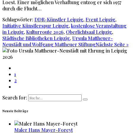
Loest. Einer möglichen Verhaftung entzog er sich 1957
durch die Flucht…
Schlagwörter:
DDR-Künstler Leipzig
,
Event Leipzig
,
Initiative Künstlerspur Leipzig
,
kostenlose Veranstaltung
in Leipzig
,
Kulturroute 2026
,
Oberlichtsaal Leipzig
,
Städtische Bibliotheken Leipzig
,
Ursula Mattheuer-
Neustädt und Wolfgang Mattheuer Stiftung
Nächste Seite »
1
2
Search for:
Neuste Beiträge
Maler Hans Mayer-Foreyt