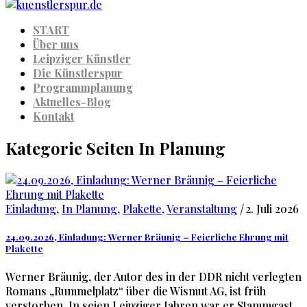
START
Über uns
Leipziger Künstler
Die Künstlerspur
Programmplanung
Aktuelles-Blog
Kontakt
Kategorie Seiten In Planung
Einladung
,
In Planung
,
Plakette
,
Veranstaltung
|
2. Juli 2026
24.09.2026, Einladung: Werner Bräunig – Feierliche Ehrung mit
Plakette
Werner Bräunig, der Autor des in der DDR nicht verlegten
Romans „Rummelplatz“ über die Wismut AG, ist früh
verstorben. In seien Leipziger Jahren war er Stammgast