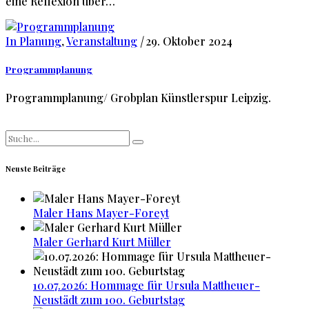
eine Reflexion über…
In Planung
,
Veranstaltung
|
29. Oktober 2024
Programmplanung
Programmplanung/ Grobplan Künstlerspur Leipzig.
Search
for:
Neuste Beiträge
Maler Hans Mayer-Foreyt
Maler Gerhard Kurt Müller
10.07.2026: Hommage für Ursula Mattheuer-
Neustädt zum 100. Geburtstag