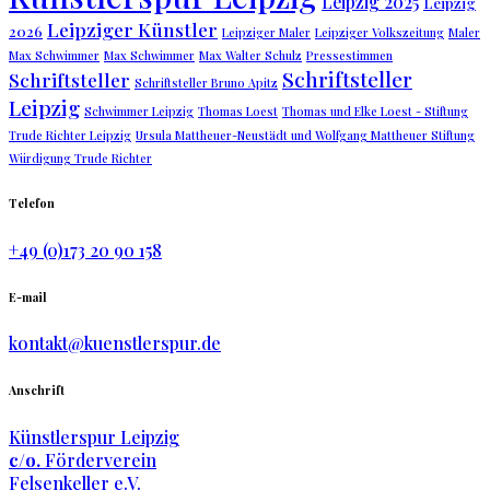
Leipzig 2025
Leipzig
Leipziger Künstler
2026
Leipziger Maler
Leipziger Volkszeitung
Maler
Max Schwimmer
Max Schwimmer
Max Walter Schulz
Pressestimmen
Schriftsteller
Schriftsteller
Schriftsteller Bruno Apitz
Leipzig
Schwimmer Leipzig
Thomas Loest
Thomas und Elke Loest - Stiftung
Trude Richter Leipzig
Ursula Mattheuer-Neustädt und Wolfgang Mattheuer Stiftung
Würdigung Trude Richter
Telefon
+49 (0)173 20 90 158
E-mail
kontakt@kuenstlerspur.de
Anschrift
Künstlerspur Leipzig
c/o.
Förderverein
Felsenkeller e.V.