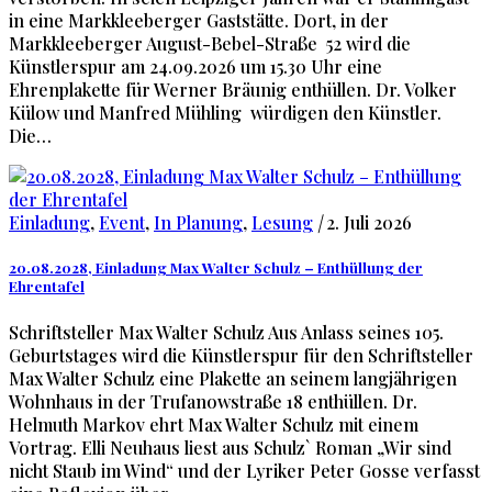
in eine Markkleeberger Gaststätte. Dort, in der
Markkleeberger August-Bebel-Straße 52 wird die
Künstlerspur am 24.09.2026 um 15.30 Uhr eine
Ehrenplakette für Werner Bräunig enthüllen. Dr. Volker
Külow und Manfred Mühling würdigen den Künstler.
Die…
Einladung
,
Event
,
In Planung
,
Lesung
|
2. Juli 2026
20.08.2028, Einladung Max Walter Schulz – Enthüllung der
Ehrentafel
Schriftsteller Max Walter Schulz Aus Anlass seines 105.
Geburtstages wird die Künstlerspur für den Schriftsteller
Max Walter Schulz eine Plakette an seinem langjährigen
Wohnhaus in der Trufanowstraße 18 enthüllen. Dr.
Helmuth Markov ehrt Max Walter Schulz mit einem
Vortrag. Elli Neuhaus liest aus Schulz` Roman „Wir sind
nicht Staub im Wind“ und der Lyriker Peter Gosse verfasst