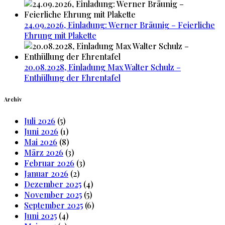
24.09.2026, Einladung: Werner Bräunig – Feierliche
Ehrung mit Plakette
20.08.2028, Einladung Max Walter Schulz –
Enthüllung der Ehrentafel
Archiv
Juli 2026
(5)
Juni 2026
(1)
Mai 2026
(8)
März 2026
(3)
Februar 2026
(3)
Januar 2026
(2)
Dezember 2025
(4)
November 2025
(5)
September 2025
(6)
Juni 2025
(4)