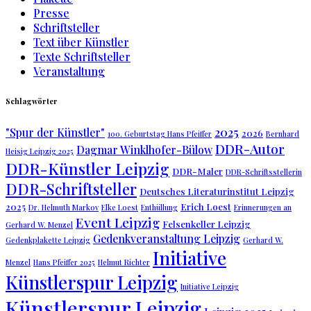
Presse
Schriftsteller
Text über Künstler
Texte Schriftsteller
Veranstaltung
Schlagwörter
2025
"Spur der Künstler"
2026
100. Geburtstag Hans Pfeiffer
Bernhard
DDR-Autor
Dagmar Winklhofer-Bülow
Heisig Leipzig 2025
DDR-Künstler Leipzig
DDR-Maler
DDR-Schriftsstellerin
DDR-Schriftsteller
Deutsches Literaturinstitut Leipzig
2025
Erich Loest
Dr. Helmuth Markov
Elke Loest
Enthüllung
Erinnerungen an
Event Leipzig
Felsenkeller Leipzig
Gerhard W. Menzel
Gedenkveranstaltung Leipzig
Gedenkplakette Leipzig
Gerhard W.
Initiative
Menzel
Hans Pfeiffer 2025
Helmut Richter
Künstlerspur Leipzig
Initiative Leipzig
Künstlerspur Leipzig