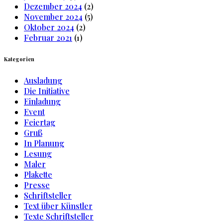
Dezember 2024
(2)
November 2024
(5)
Oktober 2024
(2)
Februar 2021
(1)
Kategorien
Ausladung
Die Initiative
Einladung
Event
Feiertag
Gruß
In Planung
Lesung
Maler
Plakette
Presse
Schriftsteller
Text über Künstler
Texte Schriftsteller