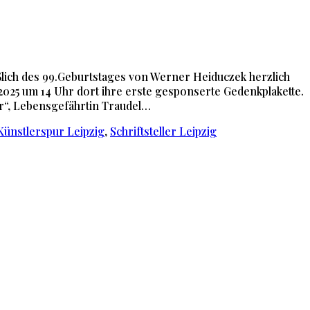
ßlich des 99.Geburtstages von Werner Heiduczek herzlich
.2025 um 14 Uhr dort ihre erste gesponserte Gedenkplakette.
r“, Lebensgefährtin Traudel…
 Künstlerspur Leipzig
,
Schriftsteller Leipzig