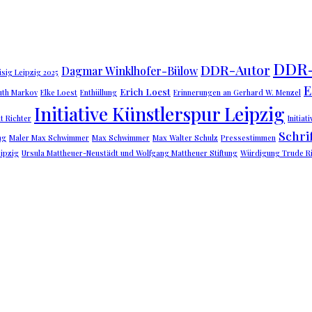
DDR-
DDR-Autor
Dagmar Winklhofer-Bülow
sig Leipzig 2025
E
Erich Loest
uth Markov
Elke Loest
Enthüllung
Erinnerungen an Gerhard W. Menzel
Initiative Künstlerspur Leipzig
t Richter
Initiat
Schrif
ng
Maler Max Schwimmer
Max Schwimmer
Max Walter Schulz
Pressestimmen
eipzig
Ursula Mattheuer-Neustädt und Wolfgang Mattheuer Stiftung
Würdigung Trude Ri