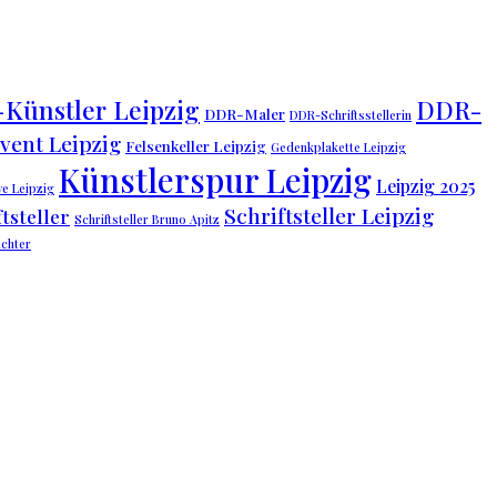
Künstler Leipzig
DDR-
DDR-Maler
DDR-Schriftsstellerin
vent Leipzig
Felsenkeller Leipzig
Gedenkplakette Leipzig
Künstlerspur Leipzig
Leipzig 2025
ive Leipzig
Schriftsteller Leipzig
tsteller
Schriftsteller Bruno Apitz
chter