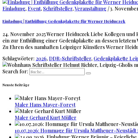
Einladung
,
Event
,
Schriftsteller
,
Veranstaltung
|
3. November
Einladung | Enthüllung Gedenkplakette für Werner Heiduczek
24. November 2025 Werner Heiduczek Liebe Kollegen und Fr
ein zur Enthüllung einer Gedenkplakette an dessen letztem 
Zu Ehren des namhaften Leipziger Künstlers Werner Heid
Schlagwörter:
2026
,
DDR-Schriftsteller
,
Gedenkplakette Lei
Search for:
Neuste Beiträge
Maler Hans Mayer-Foreyt
Maler Gerhard Kurt Müller
10.07.2026: Hommage für Ursula Mattheuer-Neustädt 