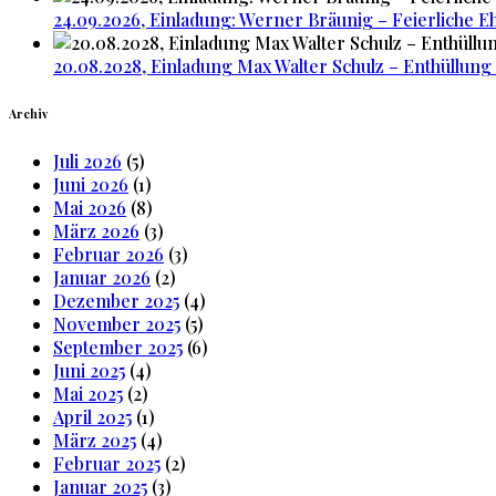
24.09.2026, Einladung: Werner Bräunig – Feierliche Eh
20.08.2028, Einladung Max Walter Schulz – Enthüllung
Archiv
Juli 2026
(5)
Juni 2026
(1)
Mai 2026
(8)
März 2026
(3)
Februar 2026
(3)
Januar 2026
(2)
Dezember 2025
(4)
November 2025
(5)
September 2025
(6)
Juni 2025
(4)
Mai 2025
(2)
April 2025
(1)
März 2025
(4)
Februar 2025
(2)
Januar 2025
(3)