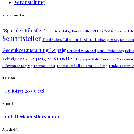
Veranstaltung
Schlagwörter
2025
"Spur der Künstler"
2026
100. Geburtstag Hans Pfeiffer
Bernhard Hei
Schriftsteller
Deutsches Literaturinstitut Leipzig 2025
Dr. Helm
Gedenkveranstaltung Leipzig
Gerhard W. Menzel
Hans Pfeiffer 2025
Helmu
Leipziger Künstler
Leipzig 2026
Leipziger Maler
Leipziger Volkszeitu
Schwimmer Leipzig
Thomas Loest
Thomas und Elke Loest - Stiftung
Trude Richter L
Telefon
+49 (0)173 20 90 158
E-mail
kontakt@kuenstlerspur.de
Anschrift