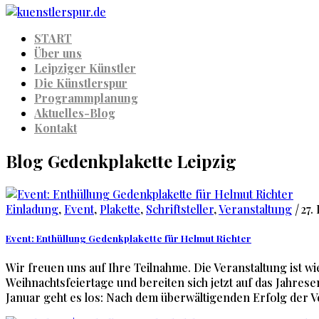
START
Über uns
Leipziger Künstler
Die Künstlerspur
Programmplanung
Aktuelles-Blog
Kontakt
Blog Gedenkplakette Leipzig
Einladung
,
Event
,
Plakette
,
Schriftsteller
,
Veranstaltung
|
27.
Event: Enthüllung Gedenkplakette für Helmut Richter
Wir freuen uns auf Ihre Teilnahme. Die Veranstaltung ist w
Weihnachtsfeiertage und bereiten sich jetzt auf das Jahres
Januar geht es los: Nach dem überwältigenden Erfolg der V