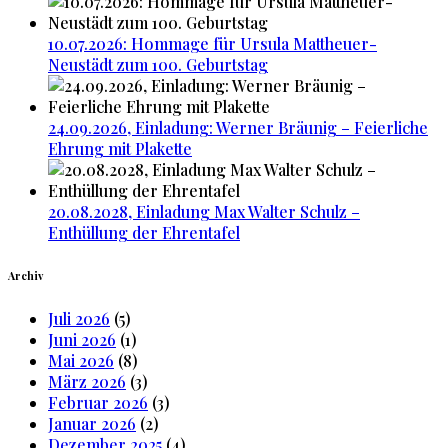
10.07.2026: Hommage für Ursula Mattheuer-
Neustädt zum 100. Geburtstag
24.09.2026, Einladung: Werner Bräunig – Feierliche
Ehrung mit Plakette
20.08.2028, Einladung Max Walter Schulz –
Enthüllung der Ehrentafel
Archiv
Juli 2026
(5)
Juni 2026
(1)
Mai 2026
(8)
März 2026
(3)
Februar 2026
(3)
Januar 2026
(2)
Dezember 2025
(4)