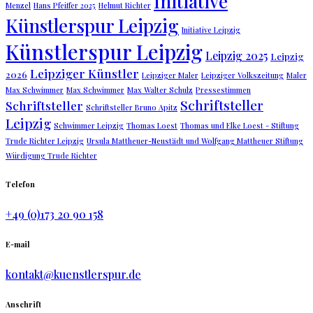
Initiative
Menzel
Hans Pfeiffer 2025
Helmut Richter
Künstlerspur Leipzig
Initiative Leipzig
Künstlerspur Leipzig
Leipzig 2025
Leipzig
Leipziger Künstler
2026
Leipziger Maler
Leipziger Volkszeitung
Maler
Max Schwimmer
Max Schwimmer
Max Walter Schulz
Pressestimmen
Schriftsteller
Schriftsteller
Schriftsteller Bruno Apitz
Leipzig
Schwimmer Leipzig
Thomas Loest
Thomas und Elke Loest - Stiftung
Trude Richter Leipzig
Ursula Mattheuer-Neustädt und Wolfgang Mattheuer Stiftung
Würdigung Trude Richter
Telefon
+49 (0)173 20 90 158
E-mail
kontakt@kuenstlerspur.de
Anschrift