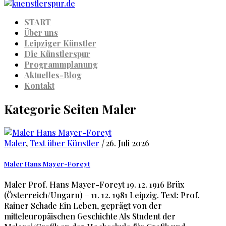
START
Über uns
Leipziger Künstler
Die Künstlerspur
Programmplanung
Aktuelles-Blog
Kontakt
Kategorie Seiten Maler
Maler
,
Text über Künstler
|
26. Juli 2026
Maler Hans Mayer-Foreyt
Maler Prof. Hans Mayer-Foreyt 19. 12. 1916 Brüx
(Österreich/Ungarn) – 11. 12. 1981 Leipzig. Text: Prof.
Rainer Schade Ein Leben, geprägt von der
mitteleuropäischen Geschichte Als Student der