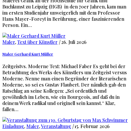
Malerei/Grafik an der Hochschule für Grafik und
Buchkunst zu Leipzig (HGB) in den 70er Jahren, kam man
im ersten Studienjahr unweigerlich mit dem Professor
Hans Mayer-Foreyt in Berührung, einer faszinierenden
Person. Ein…
Maler
,
Text über Künstler
|
26. Juli 2026
Maler Gerhard Kurt Müller
Zeitgeistvs. Moderne Text: Michael Faber Es geht bei der
Betrachtung des Werks des Künstlers um Zeitgeist versus
Moderne. Nenne man einen Begründer der literarischen
Moderne, so sei es Gustav Flaubert. Der nämlich gab den
Ratschlag an seine Kollegen: „Sei ordentlich und
gewöhnlich im Leben, wie ein Bourgeois, auf daß du in
deinem Werk radikal und originell sein kannst.“ Klar,
fallen…
Einladung
,
Maler
,
Veranstaltung
|
15. Februar 2026