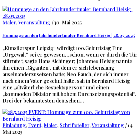
Maler
,
Veranstaltung
|
30. Mai 2025
Hommage an den Jahrhundertmaler Bernhard Heisig | 28.05.2025
„Künstlerspur Leipzig“ würdigt 100.Geburtstag Eine
„Urgewalt“ sei er gewesen, „schon, wenn er durch die Tür
stürmte“, sagte Hans Aichinger; Johannes Heisig nannte
ihn einen „Giganten“, mit dem er sich lebenslang
auseinanderzusetzen hatte; Neo Rauch, der sich immer
nach einem Vater gesehnt hatte, sah in Bernhard Heisig
eine „altväterliche Respektsperson“ und einen
„kommoden Diktator mit hohem Durchsetzungspotential“.
Drei der bekanntesten deutschen…
Einladung
,
Event
,
Maler
,
Schriftsteller
,
Veranstaltung
|
14.
Mai 2025