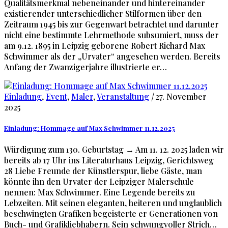
Qualitätsmerkmal nebeneinander und hintereinander
existierender unterschiedlicher Stilformen über den
Zeitraum 1945 bis zur Gegenwart betrachtet und darunter
nicht eine bestimmte Lehrmethode subsumiert, muss der
am 9.12. 1895 in Leipzig geborene Robert Richard Max
Schwimmer als der „Urvater“ angesehen werden. Bereits
Anfang der Zwanzigerjahre illustrierte er…
Einladung
,
Event
,
Maler
,
Veranstaltung
|
27. November
2025
Einladung: Hommage auf Max Schwimmer 11.12.2025
Würdigung zum 130. Geburtstag → Am 11. 12. 2025 laden wir
bereits ab 17 Uhr ins Literaturhaus Leipzig, Gerichtsweg
28 Liebe Freunde der Künstlerspur, liebe Gäste, man
könnte ihn den Urvater der Leipziger Malerschule
nennen: Max Schwimmer. Eine Legende bereits zu
Lebzeiten. Mit seinen eleganten, heiteren und unglaublich
beschwingten Grafiken begeisterte er Generationen von
Buch- und Grafikliebhabern. Sein schwungvoller Strich…