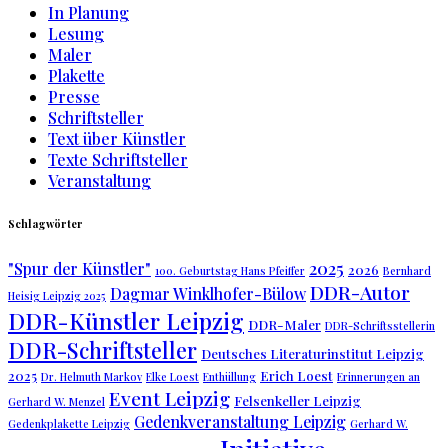
In Planung
Lesung
Maler
Plakette
Presse
Schriftsteller
Text über Künstler
Texte Schriftsteller
Veranstaltung
Schlagwörter
2025
"Spur der Künstler"
2026
100. Geburtstag Hans Pfeiffer
Bernhard
DDR-Autor
Dagmar Winklhofer-Bülow
Heisig Leipzig 2025
DDR-Künstler Leipzig
DDR-Maler
DDR-Schriftsstellerin
DDR-Schriftsteller
Deutsches Literaturinstitut Leipzig
2025
Erich Loest
Dr. Helmuth Markov
Elke Loest
Enthüllung
Erinnerungen an
Event Leipzig
Felsenkeller Leipzig
Gerhard W. Menzel
Gedenkveranstaltung Leipzig
Gedenkplakette Leipzig
Gerhard W.