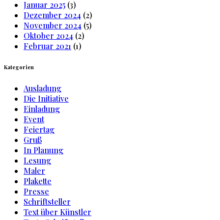
Januar 2025
(3)
Dezember 2024
(2)
November 2024
(5)
Oktober 2024
(2)
Februar 2021
(1)
Kategorien
Ausladung
Die Initiative
Einladung
Event
Feiertag
Gruß
In Planung
Lesung
Maler
Plakette
Presse
Schriftsteller
Text über Künstler