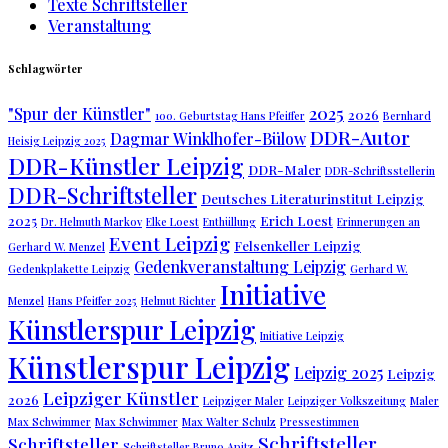
Texte Schriftsteller
Veranstaltung
Schlagwörter
2025
"Spur der Künstler"
2026
100. Geburtstag Hans Pfeiffer
Bernhard
DDR-Autor
Dagmar Winklhofer-Bülow
Heisig Leipzig 2025
DDR-Künstler Leipzig
DDR-Maler
DDR-Schriftsstellerin
DDR-Schriftsteller
Deutsches Literaturinstitut Leipzig
2025
Erich Loest
Dr. Helmuth Markov
Elke Loest
Enthüllung
Erinnerungen an
Event Leipzig
Felsenkeller Leipzig
Gerhard W. Menzel
Gedenkveranstaltung Leipzig
Gedenkplakette Leipzig
Gerhard W.
Initiative
Menzel
Hans Pfeiffer 2025
Helmut Richter
Künstlerspur Leipzig
Initiative Leipzig
Künstlerspur Leipzig
Leipzig 2025
Leipzig
Leipziger Künstler
2026
Leipziger Maler
Leipziger Volkszeitung
Maler
Max Schwimmer
Max Schwimmer
Max Walter Schulz
Pressestimmen
Schriftsteller
Schriftsteller
Schriftsteller Bruno Apitz