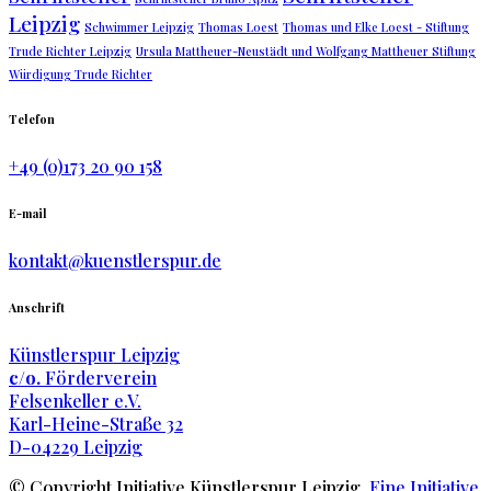
Leipzig
Schwimmer Leipzig
Thomas Loest
Thomas und Elke Loest - Stiftung
Trude Richter Leipzig
Ursula Mattheuer-Neustädt und Wolfgang Mattheuer Stiftung
Würdigung Trude Richter
Telefon
+49 (0)173 20 90 158
E-mail
kontakt@kuenstlerspur.de
Anschrift
Künstlerspur Leipzig
c/o.
Förderverein
Felsenkeller e.V.
Karl-Heine-Straße 32
D-04229 Leipzig
© Copyright Initiative Künstlerspur Leipzig.
Eine Initiative