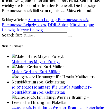
bricht, weiß jeder Literaturliebhaber: Es ist Zeit für das
wichtigste Klassentreffen der Buchwelt. Die Leipziger
Buchmesse 2026 lädt vom 19. bis 22. März ein, und…
Schlagwörter:
Autoren Leipzig Buchmesse 2026
,
Buchmesse Leipzig 2026
,
DDR-Autor
,
Künstlerspur
Leipzig
,
Messe Leipzig
Search for:
Neuste Beiträge
Maler Hans Mayer-Foreyt
Maler Gerhard Kurt Müller
10.07.2026: Hommage für Ursula Mattheuer-
Neustädt zum 100. Geburtstag
24.09.2026, Einladung: Werner Bräunig – Feierliche