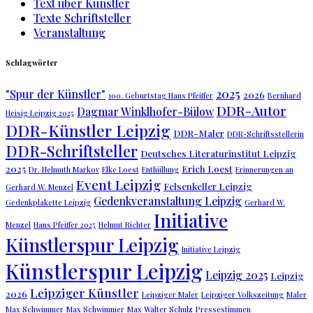
Text über Künstler
Texte Schriftsteller
Veranstaltung
Schlagwörter
2025
"Spur der Künstler"
2026
100. Geburtstag Hans Pfeiffer
Bernhard
DDR-Autor
Dagmar Winklhofer-Bülow
Heisig Leipzig 2025
DDR-Künstler Leipzig
DDR-Maler
DDR-Schriftsstellerin
DDR-Schriftsteller
Deutsches Literaturinstitut Leipzig
2025
Erich Loest
Dr. Helmuth Markov
Elke Loest
Enthüllung
Erinnerungen an
Event Leipzig
Felsenkeller Leipzig
Gerhard W. Menzel
Gedenkveranstaltung Leipzig
Gedenkplakette Leipzig
Gerhard W.
Initiative
Menzel
Hans Pfeiffer 2025
Helmut Richter
Künstlerspur Leipzig
Initiative Leipzig
Künstlerspur Leipzig
Leipzig 2025
Leipzig
Leipziger Künstler
2026
Leipziger Maler
Leipziger Volkszeitung
Maler
Max Schwimmer
Max Schwimmer
Max Walter Schulz
Pressestimmen