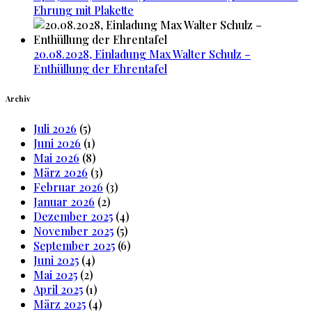
Ehrung mit Plakette
20.08.2028, Einladung Max Walter Schulz –
Enthüllung der Ehrentafel
Archiv
Juli 2026
(5)
Juni 2026
(1)
Mai 2026
(8)
März 2026
(3)
Februar 2026
(3)
Januar 2026
(2)
Dezember 2025
(4)
November 2025
(5)
September 2025
(6)
Juni 2025
(4)
Mai 2025
(2)
April 2025
(1)
März 2025
(4)