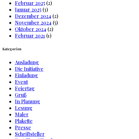
Februar 2025
(2)
Januar 2025
(3)
Dezember 2024
(2)
November 2024
(5)
Oktober 2024
(2)
Februar 2021
(1)
Kategorien
Ausladung
Die Initiative
Einladung
Event
Feiertag
Gruß
In Planung
Lesung
Maler
Plakette
Presse
Schriftsteller