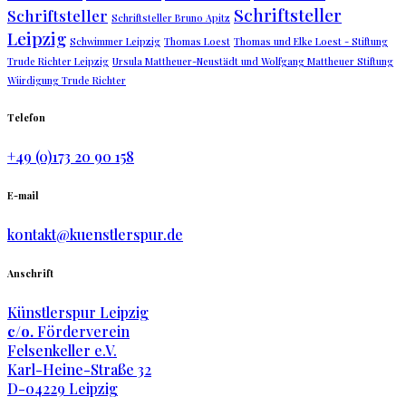
Schriftsteller
Schriftsteller
Schriftsteller Bruno Apitz
Leipzig
Schwimmer Leipzig
Thomas Loest
Thomas und Elke Loest - Stiftung
Trude Richter Leipzig
Ursula Mattheuer-Neustädt und Wolfgang Mattheuer Stiftung
Würdigung Trude Richter
Telefon
+49 (0)173 20 90 158
E-mail
kontakt@kuenstlerspur.de
Anschrift
Künstlerspur Leipzig
c/o.
Förderverein
Felsenkeller e.V.
Karl-Heine-Straße 32
D-04229 Leipzig