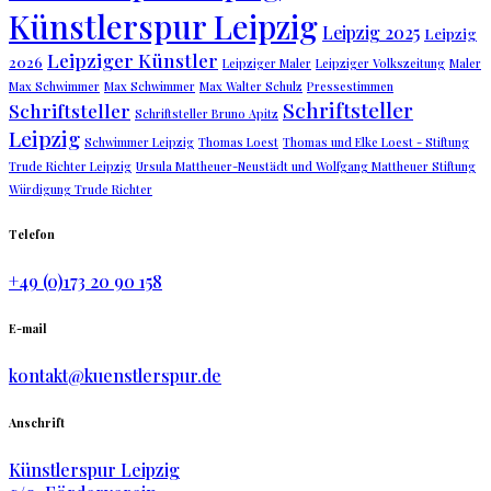
Künstlerspur Leipzig
Leipzig 2025
Leipzig
Leipziger Künstler
2026
Leipziger Maler
Leipziger Volkszeitung
Maler
Max Schwimmer
Max Schwimmer
Max Walter Schulz
Pressestimmen
Schriftsteller
Schriftsteller
Schriftsteller Bruno Apitz
Leipzig
Schwimmer Leipzig
Thomas Loest
Thomas und Elke Loest - Stiftung
Trude Richter Leipzig
Ursula Mattheuer-Neustädt und Wolfgang Mattheuer Stiftung
Würdigung Trude Richter
Telefon
+49 (0)173 20 90 158
E-mail
kontakt@kuenstlerspur.de
Anschrift
Künstlerspur Leipzig