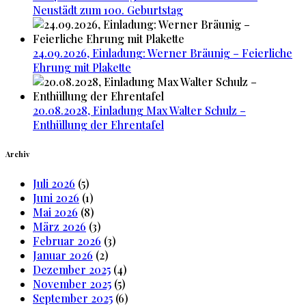
Neustädt zum 100. Geburtstag
24.09.2026, Einladung: Werner Bräunig – Feierliche
Ehrung mit Plakette
20.08.2028, Einladung Max Walter Schulz –
Enthüllung der Ehrentafel
Archiv
Juli 2026
(5)
Juni 2026
(1)
Mai 2026
(8)
März 2026
(3)
Februar 2026
(3)
Januar 2026
(2)
Dezember 2025
(4)
November 2025
(5)
September 2025
(6)