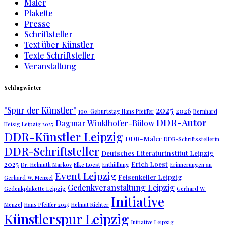
Maler
Plakette
Presse
Schriftsteller
Text über Künstler
Texte Schriftsteller
Veranstaltung
Schlagwörter
2025
"Spur der Künstler"
2026
100. Geburtstag Hans Pfeiffer
Bernhard
DDR-Autor
Dagmar Winklhofer-Bülow
Heisig Leipzig 2025
DDR-Künstler Leipzig
DDR-Maler
DDR-Schriftsstellerin
DDR-Schriftsteller
Deutsches Literaturinstitut Leipzig
2025
Erich Loest
Dr. Helmuth Markov
Elke Loest
Enthüllung
Erinnerungen an
Event Leipzig
Felsenkeller Leipzig
Gerhard W. Menzel
Gedenkveranstaltung Leipzig
Gedenkplakette Leipzig
Gerhard W.
Initiative
Menzel
Hans Pfeiffer 2025
Helmut Richter
Künstlerspur Leipzig
Initiative Leipzig