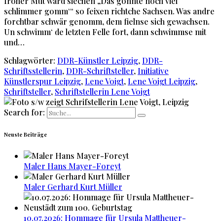
froher Mut wärd siechen „Das gonnte noch viel
schlimmer gomm‘“ so feixen richtche Sachsen. Was andre
forchtbar schwär genomm, dem fielnse sich gewachsen.
Un schwimm‘ de letzten Felle fort, dann schwimmse mit
und…
Schlagwörter:
DDR-Künstler Leipzig
,
DDR-
Schriftsstellerin
,
DDR-Schriftsteller
,
Initiative
Künstlerspur Leipzig
,
Lene Voigt
,
Lene Voigt Leipzig
,
Schriftsteller
,
Schriftstellerin Lene Voigt
Search for:
Neuste Beiträge
Maler Hans Mayer-Foreyt
Maler Gerhard Kurt Müller
10.07.2026: Hommage für Ursula Mattheuer-