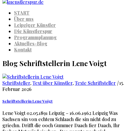
START
Über uns
Leipziger Künstler
Die Künstlerspur
Programmplanung
Aktuelles-Blog
Kontakt
Blog Schriftstellerin Lene Voigt
Schriftsteller
,
Text über Künstler
,
Texte Schriftsteller
|
15.
Februar 2026
Schriftstellerin Lene Voigt
Lene Voigt 02.05.1891 Leipzig – 16.06.1962 Leipzig Was
Sachsen sin von echtem Schlaach die sin nicht dod zu
griechn. Drifft die ooch Gummer Daach fier Daach, Ihr