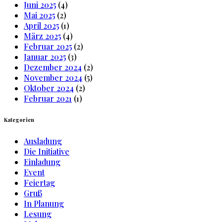
Juni 2025
(4)
Mai 2025
(2)
April 2025
(1)
März 2025
(4)
Februar 2025
(2)
Januar 2025
(3)
Dezember 2024
(2)
November 2024
(5)
Oktober 2024
(2)
Februar 2021
(1)
Kategorien
Ausladung
Die Initiative
Einladung
Event
Feiertag
Gruß
In Planung
Lesung