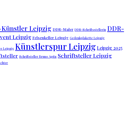
Künstler Leipzig
DDR-
DDR-Maler
DDR-Schriftsstellerin
vent Leipzig
Felsenkeller Leipzig
Gedenkplakette Leipzig
Künstlerspur Leipzig
Leipzig 2025
ive Leipzig
Schriftsteller Leipzig
tsteller
Schriftsteller Bruno Apitz
chter