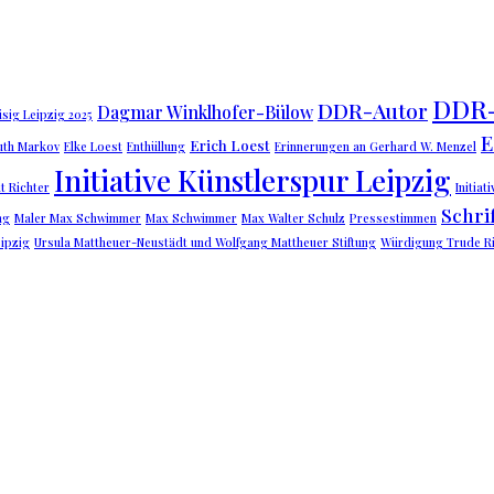
DDR-
DDR-Autor
Dagmar Winklhofer-Bülow
sig Leipzig 2025
E
Erich Loest
uth Markov
Elke Loest
Enthüllung
Erinnerungen an Gerhard W. Menzel
Initiative Künstlerspur Leipzig
t Richter
Initiat
Schrif
ng
Maler Max Schwimmer
Max Schwimmer
Max Walter Schulz
Pressestimmen
eipzig
Ursula Mattheuer-Neustädt und Wolfgang Mattheuer Stiftung
Würdigung Trude Ri