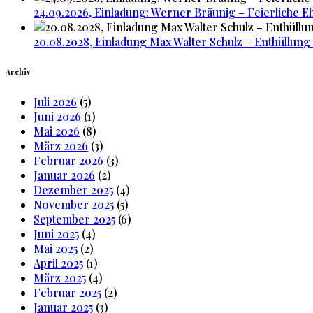
24.09.2026, Einladung: Werner Bräunig – Feierliche Eh
20.08.2028, Einladung Max Walter Schulz – Enthüllung
Archiv
Juli 2026
(5)
Juni 2026
(1)
Mai 2026
(8)
März 2026
(3)
Februar 2026
(3)
Januar 2026
(2)
Dezember 2025
(4)
November 2025
(5)
September 2025
(6)
Juni 2025
(4)
Mai 2025
(2)
April 2025
(1)
März 2025
(4)
Februar 2025
(2)
Januar 2025
(3)