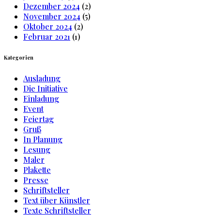
Dezember 2024
(2)
November 2024
(5)
Oktober 2024
(2)
Februar 2021
(1)
Kategorien
Ausladung
Die Initiative
Einladung
Event
Feiertag
Gruß
In Planung
Lesung
Maler
Plakette
Presse
Schriftsteller
Text über Künstler
Texte Schriftsteller