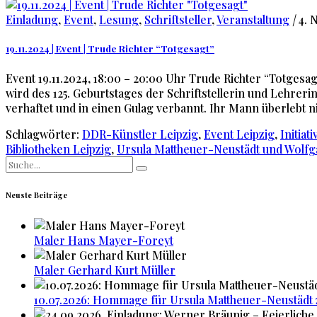
Einladung
,
Event
,
Lesung
,
Schriftsteller
,
Veranstaltung
|
4. 
19.11.2024 | Event | Trude Richter “Totgesagt”
Event 19.11.2024, 18:00 – 20:00 Uhr Trude Richter “Totgesag
wird des 125. Geburtstages der Schriftstellerin und Lehrer
verhaftet und in einen Gulag verbannt. Ihr Mann überlebt n
Schlagwörter:
DDR-Künstler Leipzig
,
Event Leipzig
,
Initiat
Bibliotheken Leipzig
,
Ursula Mattheuer-Neustädt und Wolfg
Search
for:
Neuste Beiträge
Maler Hans Mayer-Foreyt
Maler Gerhard Kurt Müller
10.07.2026: Hommage für Ursula Mattheuer-Neustädt 