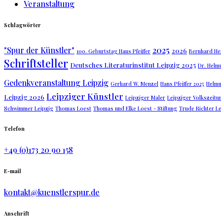
Veranstaltung
Schlagwörter
2025
"Spur der Künstler"
2026
100. Geburtstag Hans Pfeiffer
Bernhard Hei
Schriftsteller
Deutsches Literaturinstitut Leipzig 2025
Dr. Helm
Gedenkveranstaltung Leipzig
Gerhard W. Menzel
Hans Pfeiffer 2025
Helmu
Leipziger Künstler
Leipzig 2026
Leipziger Maler
Leipziger Volkszeitu
Schwimmer Leipzig
Thomas Loest
Thomas und Elke Loest - Stiftung
Trude Richter L
Telefon
+49 (0)173 20 90 158
E-mail
kontakt@kuenstlerspur.de
Anschrift