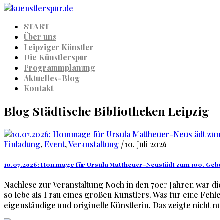
START
Über uns
Leipziger Künstler
Die Künstlerspur
Programmplanung
Aktuelles-Blog
Kontakt
Blog Städtische Bibliotheken Leipzig
Einladung
,
Event
,
Veranstaltung
|
10. Juli 2026
10.07.2026: Hommage für Ursula Mattheuer-Neustädt zum 100. Geb
Nachlese zur Veranstaltung Noch in den 70er Jahren war di
so lebe als Frau eines großen Künstlers. Was für eine Feh
eigenständige und originelle Künstlerin. Das zeigte nicht 