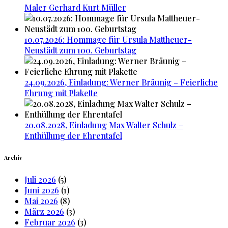
Maler Gerhard Kurt Müller
10.07.2026: Hommage für Ursula Mattheuer-
Neustädt zum 100. Geburtstag
24.09.2026, Einladung: Werner Bräunig – Feierliche
Ehrung mit Plakette
20.08.2028, Einladung Max Walter Schulz –
Enthüllung der Ehrentafel
Archiv
Juli 2026
(5)
Juni 2026
(1)
Mai 2026
(8)
März 2026
(3)
Februar 2026
(3)