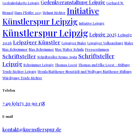
Gedenkveranstaltung Leipzig
Gedenkplakette Leipzig
Gerhard W.
Initiative
Menzel
Hans Pfeiffer 2025
Helmut Richter
Künstlerspur Leipzig
Initiative Leipzig
Künstlerspur Leipzig
Leipzig 2025
Leipzig
Leipziger Künstler
2026
Leipziger Maler
Leipziger Volkszeitung
Maler
Max Schwimmer
Max Schwimmer
Max Walter Schulz
Pressestimmen
Schriftsteller
Schriftsteller
Schriftsteller Bruno Apitz
Leipzig
Schwimmer Leipzig
Thomas Loest
Thomas und Elke Loest - Stiftung
Trude Richter Leipzig
Ursula Mattheuer-Neustädt und Wolfgang Mattheuer Stiftung
Würdigung Trude Richter
Telefon
+49 (0)173 20 90 158
E-mail
kontakt@kuenstlerspur.de