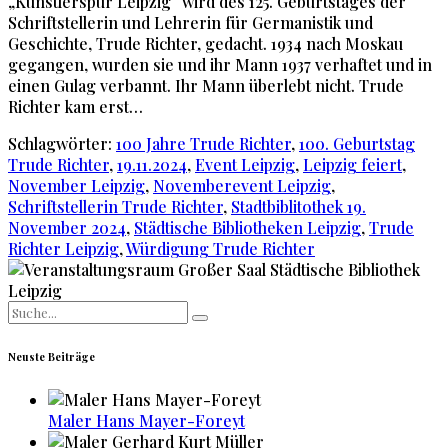
„Künstlerspur Leipzig“ wird des 125. Geburtstages der
Schriftstellerin und Lehrerin für Germanistik und
Geschichte, Trude Richter, gedacht. 1934 nach Moskau
gegangen, wurden sie und ihr Mann 1937 verhaftet und in
einen Gulag verbannt. Ihr Mann überlebt nicht. Trude
Richter kam erst…
Schlagwörter:
100 Jahre Trude Richter
,
100. Geburtstag
Trude Richter
,
19.11.2024
,
Event Leipzig
,
Leipzig feiert
,
November Leipzig
,
Novemberevent Leipzig
,
Schriftstellerin Trude Richter
,
Stadtbiblitothek 19.
November 2024
,
Städtische Bibliotheken Leipzig
,
Trude
Richter Leipzig
,
Würdigung Trude Richter
Search
for:
Neuste Beiträge
Maler Hans Mayer-Foreyt