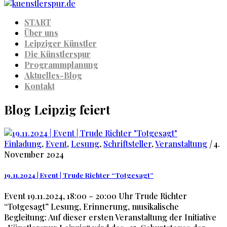
START
Über uns
Leipziger Künstler
Die Künstlerspur
Programmplanung
Aktuelles-Blog
Kontakt
Blog Leipzig feiert
Einladung
,
Event
,
Lesung
,
Schriftsteller
,
Veranstaltung
|
4.
November 2024
19.11.2024 | Event | Trude Richter “Totgesagt”
Event 19.11.2024, 18:00 – 20:00 Uhr Trude Richter
“Totgesagt” Lesung, Erinnerung, musikalische
Begleitung: Auf dieser ersten Veranstaltung der Initiative