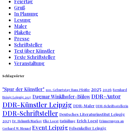
Feiertag
Gruß
In Planung
Lesung
Maler
Plakette
Presse
Schriftsteller
Text über Künstler
Texte Schriftsteller
Veranstaltung
Schlagwörter
2025
"Spur der Künstler"
2026
100. Geburtstag Hans Pfeiffer
Bernhard
DDR-Autor
Dagmar Winklhofer-Bülow
Heisig Leipzig 2025
DDR-Künstler Leipzig
DDR-Maler
DDR-Schriftsstellerin
DDR-Schriftsteller
Deutsches Literaturinstitut Leipzig
2025
Erich Loest
Dr. Helmuth Markov
Elke Loest
Enthüllung
Erinnerungen an
Event Leipzig
Felsenkeller Leipzig
Gerhard W. Menzel