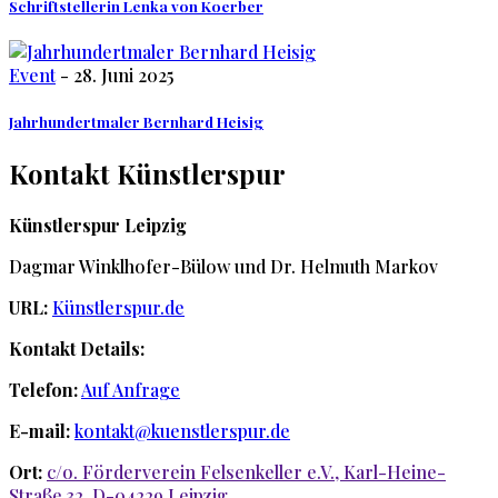
Schriftstellerin Lenka von Koerber
Event
- 28. Juni 2025
Jahrhundertmaler Bernhard Heisig
Kontakt
Künstlerspur
Künstlerspur Leipzig
Dagmar Winklhofer-Bülow und Dr. Helmuth Markov
URL:
Künstlerspur.de
Kontakt Details:
Telefon:
Auf Anfrage
E-mail:
kontakt@kuenstlerspur.de
Ort:
c/o. Förderverein Felsenkeller e.V., Karl-Heine-
Straße 32, D-04229 Leipzig