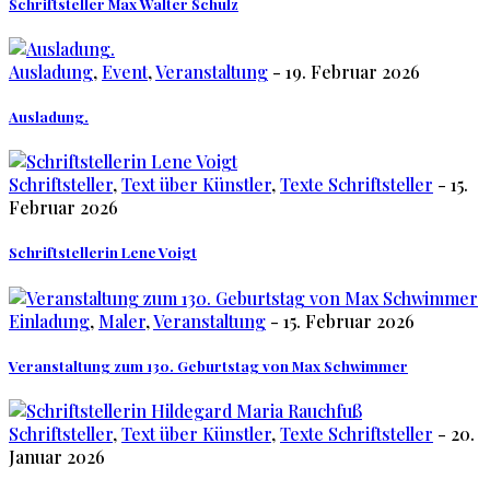
Schriftsteller Max Walter Schulz
Ausladung
,
Event
,
Veranstaltung
- 19. Februar 2026
Ausladung.
Schriftsteller
,
Text über Künstler
,
Texte Schriftsteller
- 15.
Februar 2026
Schriftstellerin Lene Voigt
Einladung
,
Maler
,
Veranstaltung
- 15. Februar 2026
Veranstaltung zum 130. Geburtstag von Max Schwimmer
Schriftsteller
,
Text über Künstler
,
Texte Schriftsteller
- 20.
Januar 2026