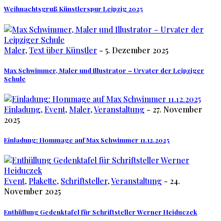
Weihnachtsgruß Künstlerspur Leipzig 2025
Maler
,
Text über Künstler
- 5. Dezember 2025
Max Schwimmer, Maler und Illustrator – Urvater der Leipziger
Schule
Einladung
,
Event
,
Maler
,
Veranstaltung
- 27. November
2025
Einladung: Hommage auf Max Schwimmer 11.12.2025
Event
,
Plakette
,
Schriftsteller
,
Veranstaltung
- 24.
November 2025
Enthüllung Gedenktafel für Schriftsteller Werner Heiduczek