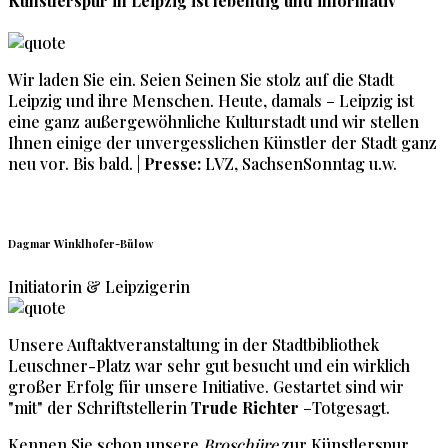
Künstlerspur
in
Leipzig
ist lebendig und informativ
Wir laden Sie ein. Seien Seinen Sie stolz auf die Stadt
Leipzig und ihre Menschen. Heute, damals – Leipzig ist
eine ganz außergewöhnliche Kulturstadt und wir stellen
Ihnen einige der unvergesslichen Künstler der Stadt ganz
neu vor. Bis bald. |
Presse:
LVZ, SachsenSonntag u.w.
Dagmar Winklhofer-Bülow
Initiatorin & Leipzigerin
Unsere Auftaktveranstaltung in der Stadtbibliothek
Leuschner-Platz war sehr gut besucht und ein wirklich
großer Erfolg für unsere Initiative. Gestartet sind wir
"mit" der Schriftstellerin
Trude Richter
–Totgesagt.
Kennen Sie schon unsere
Broschüre
zur Künstlerspur