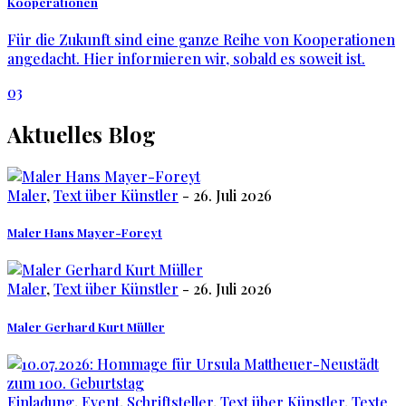
Kooperationen
Für die Zukunft sind eine ganze Reihe von Kooperationen
angedacht. Hier informieren wir, sobald es soweit ist.
03
Aktuelles
Blog
Maler
,
Text über Künstler
- 26. Juli 2026
Maler Hans Mayer-Foreyt
Maler
,
Text über Künstler
- 26. Juli 2026
Maler Gerhard Kurt Müller
Einladung
,
Event
,
Schriftsteller
,
Text über Künstler
,
Texte