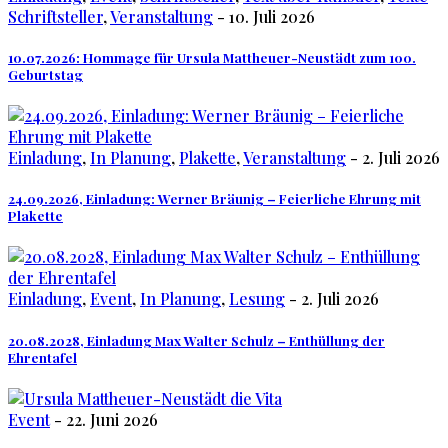
Schriftsteller
,
Veranstaltung
- 10. Juli 2026
10.07.2026: Hommage für Ursula Mattheuer-Neustädt zum 100.
Geburtstag
Einladung
,
In Planung
,
Plakette
,
Veranstaltung
- 2. Juli 2026
24.09.2026, Einladung: Werner Bräunig – Feierliche Ehrung mit
Plakette
Einladung
,
Event
,
In Planung
,
Lesung
- 2. Juli 2026
20.08.2028, Einladung Max Walter Schulz – Enthüllung der
Ehrentafel
Event
- 22. Juni 2026