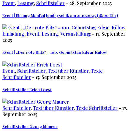
Event
,
Lesung
,
Schriftsteller
- 28. September 2025
Event | Ehrung Manfed Jendryschik am 21.10.2025 (18:00 Uhr)
Einladung
,
Event
,
Lesung
,
Veranstaltung
- 17. September
2025
Event | „Der rote Blitz“ ‒ 100. Geburtstag Edgar Külow
Event
,
Schriftsteller
,
Text über Künstler
,
Texte
Schriftsteller
- 17. September 2025
Schriftsteller Erich Loest
Schriftsteller
,
Text über Künstler
,
Texte Schriftsteller
- 17.
September 2025
Schriftsteller Georg Maurer