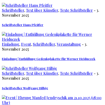
Schriftsteller
,
Text über Künstler
,
Texte Schriftsteller
- 3.
November 2025
Schriftsteller Hans Pfeiffer
Einladung
,
Event
,
Schriftsteller
,
Veranstaltung
- 3.
November 2025
Einladung | Enthüllung Gedenkplakette für Werner Heiduczek
Schriftsteller
,
Text über Künstler
,
Texte Schriftsteller
- 3.
November 2025
Schriftsteller Wolfgang Hilbig