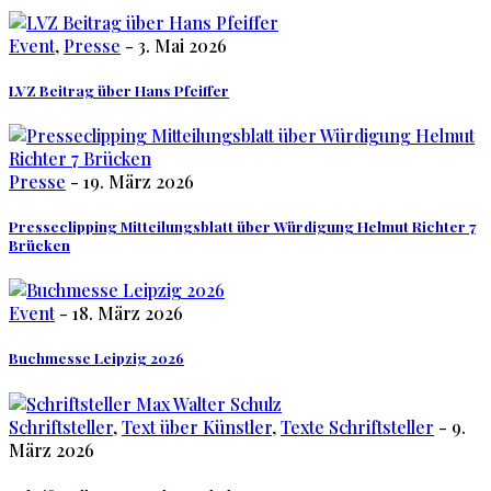
Event
,
Presse
- 3. Mai 2026
LVZ Beitrag über Hans Pfeiffer
Presse
- 19. März 2026
Presseclipping Mitteilungsblatt über Würdigung Helmut Richter 7
Brücken
Event
- 18. März 2026
Buchmesse Leipzig 2026
Schriftsteller
,
Text über Künstler
,
Texte Schriftsteller
- 9.
März 2026