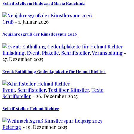
Schriftstellerin Hildegard Maria Rauchfuß
Gruß
- 1. Januar 2026
Neujahresgruß der Künstlerspur 2026
Einladung
,
Event
,
Plakette
,
Schriftsteller
,
Veranstaltung
-
27. Dezember 2025
Event: Enthüllung Gedenkplakette für Helmut Richter
Event
,
Schriftsteller
,
Text über Künstler
,
Texte
Schriftsteller
- 26. Dezember 2025
Schriftsteller Helmut Richter
Feiertag
- 19. Dezember 2025