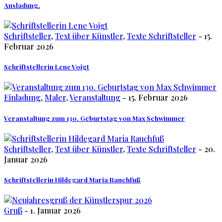
Ausladung.
Schriftsteller
,
Text über Künstler
,
Texte Schriftsteller
- 15.
Februar 2026
Schriftstellerin Lene Voigt
Einladung
,
Maler
,
Veranstaltung
- 15. Februar 2026
Veranstaltung zum 130. Geburtstag von Max Schwimmer
Schriftsteller
,
Text über Künstler
,
Texte Schriftsteller
- 20.
Januar 2026
Schriftstellerin Hildegard Maria Rauchfuß
Gruß
- 1. Januar 2026