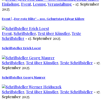
Einladung
,
Event
,
Lesung
,
Veranstaltung
- 17. September
2025
Event | „Der rote Blitz“ ‒ 100. Geburtstag Edgar Külow
Event
,
Schriftsteller
,
Text über Künstler
,
Texte
Schriftsteller
- 17. September 2025
Schriftsteller Erich Loest
Schriftsteller
,
Text über Künstler
,
Texte Schriftsteller
- 17.
September 2025
Schriftsteller Georg Maurer
Schriftsteller
,
Text über Künstler
,
Texte Schriftsteller
- 17.
September 2025