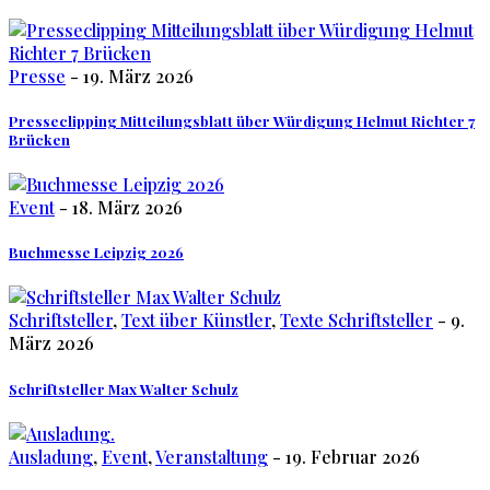
Presse
- 19. März 2026
Presseclipping Mitteilungsblatt über Würdigung Helmut Richter 7
Brücken
Event
- 18. März 2026
Buchmesse Leipzig 2026
Schriftsteller
,
Text über Künstler
,
Texte Schriftsteller
- 9.
März 2026
Schriftsteller Max Walter Schulz
Ausladung
,
Event
,
Veranstaltung
- 19. Februar 2026