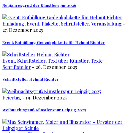
Neujahresgruß der Künstlerspur 2026
Einladung
,
Event
,
Plakette
,
Schriftsteller
,
Veranstaltung
-
27. Dezember 2025
Event: Enthüllung Gedenkplakette für Helmut Richter
Event
,
Schriftsteller
,
Text über Künstler
,
Texte
Schriftsteller
- 26. Dezember 2025
Schriftsteller Helmut Richter
Feiertag
- 19. Dezember 2025
Weihnachtsgruß Künstlerspur Leipzig 2025