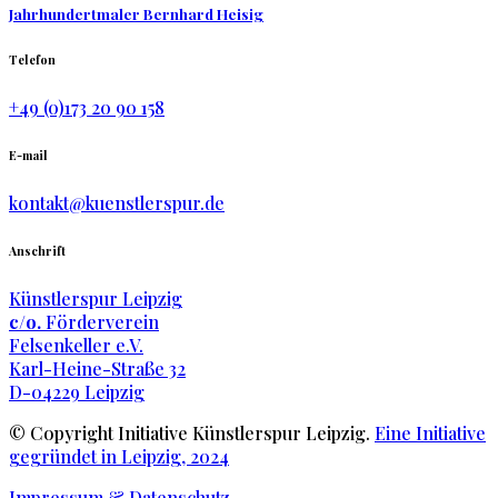
Jahrhundertmaler Bernhard Heisig
Telefon
+49 (0)173 20 90 158
E-mail
kontakt@kuenstlerspur.de
Anschrift
Künstlerspur Leipzig
c/o.
Förderverein
Felsenkeller e.V.
Karl-Heine-Straße 32
D-04229 Leipzig
© Copyright Initiative Künstlerspur Leipzig.
Eine Initiative
gegründet in Leipzig, 2024
Impressum & Datenschutz