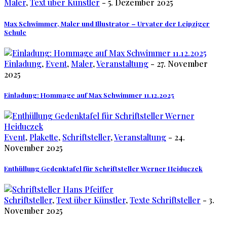
Maler
,
Text über Künstler
- 5. Dezember 2025
Max Schwimmer, Maler und Illustrator – Urvater der Leipziger
Schule
Einladung
,
Event
,
Maler
,
Veranstaltung
- 27. November
2025
Einladung: Hommage auf Max Schwimmer 11.12.2025
Event
,
Plakette
,
Schriftsteller
,
Veranstaltung
- 24.
November 2025
Enthüllung Gedenktafel für Schriftsteller Werner Heiduczek
Schriftsteller
,
Text über Künstler
,
Texte Schriftsteller
- 3.
November 2025