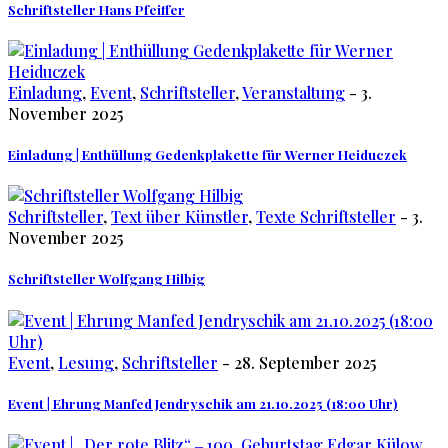
Schriftsteller Hans Pfeiffer
Einladung
,
Event
,
Schriftsteller
,
Veranstaltung
- 3.
November 2025
Einladung | Enthüllung Gedenkplakette für Werner Heiduczek
Schriftsteller
,
Text über Künstler
,
Texte Schriftsteller
- 3.
November 2025
Schriftsteller Wolfgang Hilbig
Event
,
Lesung
,
Schriftsteller
- 28. September 2025
Event | Ehrung Manfed Jendryschik am 21.10.2025 (18:00 Uhr)